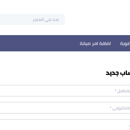
وية
اضافة امر صيانة
اب جديد